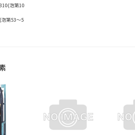
10(泡第10
泡第53～5
素