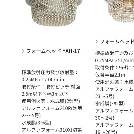
フォームヘッド 
フォームヘッド YAH-17
標準放射圧力及び
0.25MPa-35L/min
取付条件：9㎡に
標準放射圧力及び放射量：
包含半径2.1m
0.25MPa-17.0L/min
使用消火薬：水成膜
取付条件：取付ピッチ 対面
アルファフォーム2
2.5m以下×幅3m以下
23～5号)
使用消火薬：水成膜(2%型)
水成膜(3%型)
アルファフォーム210R(泡第
アルファフォーム3
23～5号)
30～2号)
水成膜(3%型)
アルファフォーム3
アルファフォーム310X(泡第
19～26号)