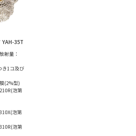
YAH-35T
放射量：
つき1コ及び
(2%型)
10R(泡第
10X(泡第
10R(泡第