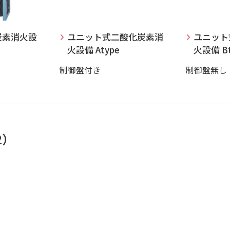
炭素消火設
ユニット式二酸化炭素消
ユニット
火設備 Atype
火設備 Bt
制御盤付き
制御盤無し
2）