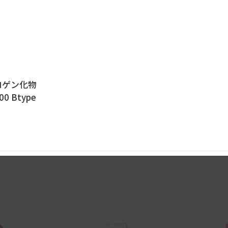
ロゲン化物
0 Btype