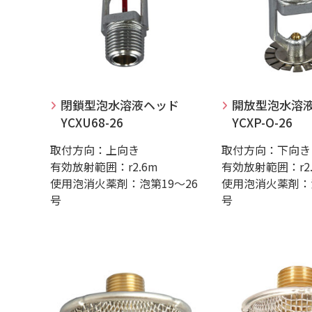
閉鎖型泡水溶液ヘッド
開放型泡水溶
YCXU68-26
YCXP-O-26
取付方向：上向き
取付方向：下向き
有効放射範囲：r2.6m
有効放射範囲：r2.
使用泡消火薬剤：泡第19～26
使用泡消火薬剤：泡
号
号