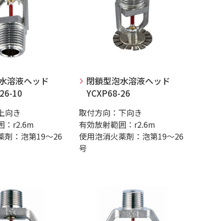
水溶液ヘッド
閉鎖型泡水溶液ヘッド
26-10
YCXP68-26
上向き
取付方向：下向き
：r2.6m
有効放射範囲：r2.6m
剤：泡第19～26
使用泡消火薬剤：泡第19～26
号