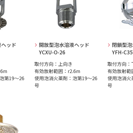
液ヘッド
開放型泡水溶液ヘッド
閉鎖型泡
YCXU-O-26
YFH-C35
取付方向：上向き
取付方向：
6m
有効放射範囲：r2.6m
有効放射範囲
第19～26
使用泡消火薬剤：泡第19～26
使用泡消火薬
号
号