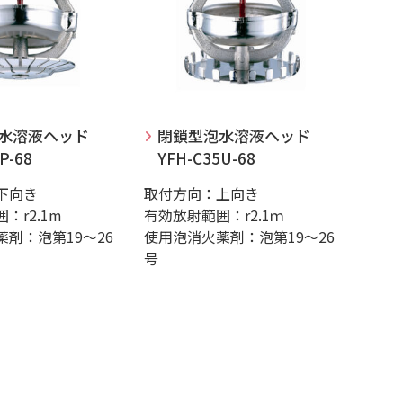
水溶液ヘッド
閉鎖型泡水溶液ヘッド
P-68
YFH-C35U-68
下向き
取付方向：上向き
：r2.1m
有効放射範囲：r2.1ｍ
剤：泡第19～26
使用泡消火薬剤：泡第19～26
号