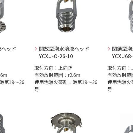
液ヘッド
開放型泡水溶液ヘッド
閉鎖型泡
YCXU-O-26-10
YCXU68-
取付方向：上向き
取付方向：
6m
有効放射範囲：r2.6m
有効放射範囲
第19～26
使用泡消火薬剤：泡第19～26
使用泡消火薬
号
号