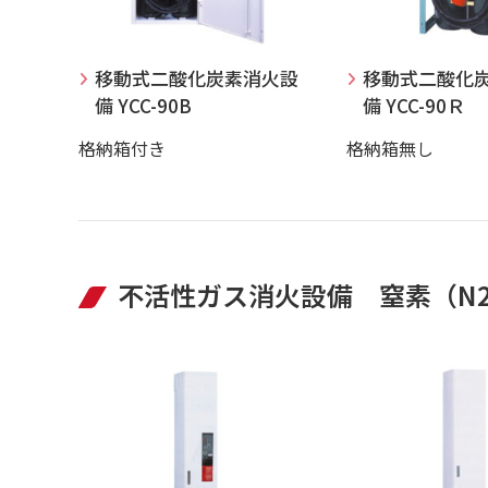
移動式二酸化炭素消火設
移動式二酸化
備 YCC-90B
備 YCC-90Ｒ
格納箱付き
格納箱無し
不活性ガス消火設備 窒素（N