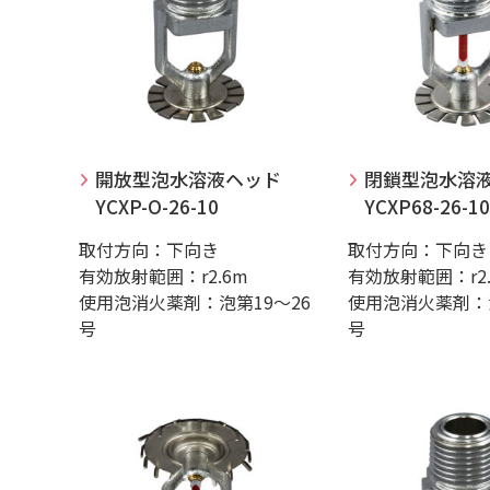
開放型泡水溶液ヘッド
閉鎖型泡水溶
YCXP-O-26-10
YCXP68-26-10
取付方向：下向き
取付方向：下向き
有効放射範囲：r2.6m
有効放射範囲：r2.
使用泡消火薬剤：泡第19～26
使用泡消火薬剤：泡
号
号