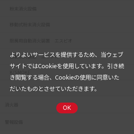
粉末消火設備
移動式粉末消火設備
厨房用自動消火装置 エスピオ
よりよいサービスを提供するため、当ウェブ
自動消火装置 エイブル
サイトではCookieを使用しています。
引き続
K/SMOKE
き閲覧する場合、Cookieの使用に同意いた
だいたものとさせていただきます。
船舶用システム
消火器
OK
警報設備