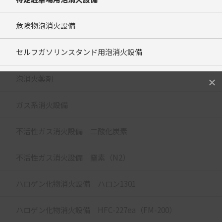
危険物泡消火設備
セルフガソリンスタンド用泡消火設備
泡消火薬剤
ガス系消火設備
不活性ガス消火設備 二酸化炭素
不活性ガス消火設備 窒素（N2）
ハロゲン化物消火設備 ハロン1301
ハロゲン化物消火設備 HFC-227ea（FM-200）