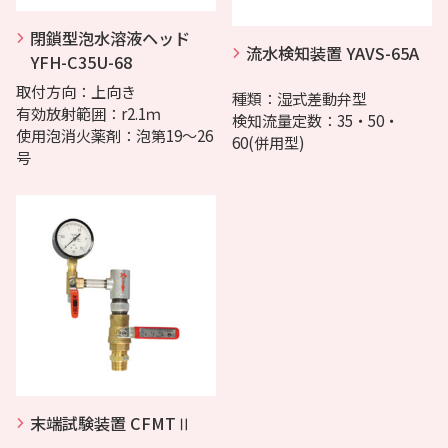
閉鎖型泡水溶液ヘッド
流水検知装置 YAVS-65A
YFH-C35U-68
取付方向：上向き
種類：湿式差動弁型
有効放射範囲：r2.1ｍ
検知流量定数：35・50・
使用泡消火薬剤：泡第19～26
60(併用型)
号
末端試験装置 CFMTⅡ