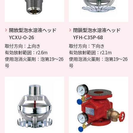
開放型泡水溶液ヘッド
閉鎖型泡水溶液ヘッド
YCXU-O-26
YFH-C35P-68
取付方向：上向き
取付方向：下向き
有効放射範囲：r2.6m
有効放射範囲：r2.1m
使用泡消火薬剤：泡第19～26
使用泡消火薬剤：泡第19～26
号
号