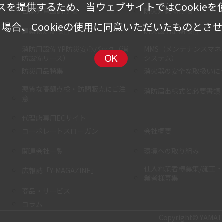
スを提供するため、当ウェブサイトではCookieを
自家発電設備点検
防火対象物点検
場合、Cookieの使用に同意いただいたものとさ
建築物定期検査
防火設備定期検査
消防用設備 YP防災安心パック（消
MMS（メンテナンスマ
OK
防設備リース）
システム）
防災用品特集
消火器の安全な取扱いに
悪質な高額点検・訪問販売にご注
消防届出様式と必要書類
意
代理店専用ECサイト
コーポレートスローガン
会社概要
関連会社一覧
環境への取り組み
仕入れ業者様募集/施工
広報誌「Y-MAGAZINE」
業者様募集
商品・サービス
コラム
Copyright© YAMA