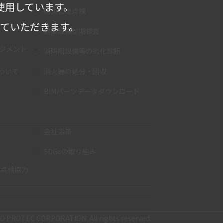
使用しています。
防災管理点検
せていただきます。
建築設備定期検査
ネジメント
消防用設備等の劣化診断
ついて
消火器の処分・回収
BIMパーツデータダウンロード
会社沿革
SDGsの取り組み
・点検協力
TO PROTEC CORPORATION.
All rights reserved.