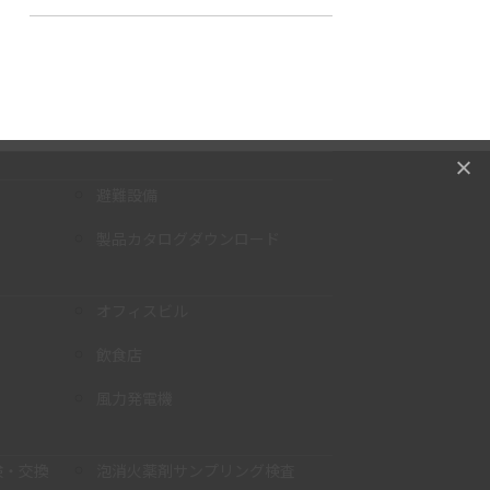
避難設備
製品カタログダウンロード
オフィスビル
飲食店
風力発電機
検・交換
泡消火薬剤サンプリング検査