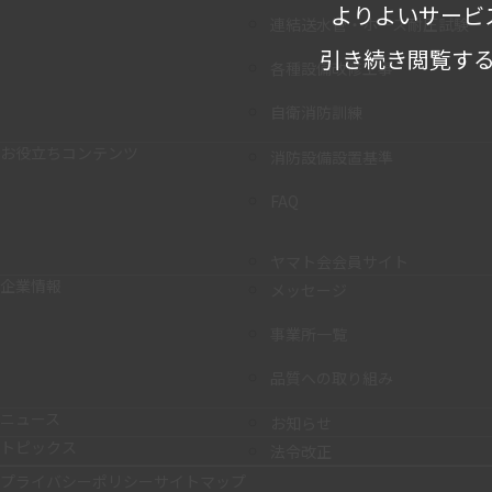
よりよいサービ
連結送水管・ホース耐圧試験
引き続き閲覧する
各種設備改修工事
自衛消防訓練
お役立ちコンテンツ
消防設備設置基準
FAQ
ヤマト会会員サイト
企業情報
メッセージ
事業所一覧
品質への取り組み
ニュース
お知らせ
トピックス
法令改正
プライバシーポリシー
サイトマップ