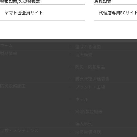
警報設備/火災警報器
避難設備
ヤマト会会員サイト
代理店専用ECサイ
ホーム
選ばれる理由
製品情報
消火設備
防災・防犯用品
販売代理店様募集
防災設備施工
プラント・工場
ホテル
病院/福祉施設
導入事例
点検・メンテナンス
消防設備点検