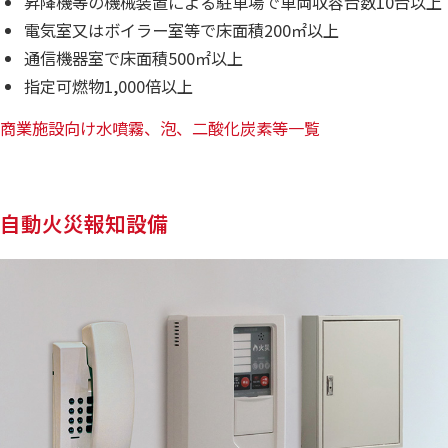
昇降機等の機械装置による駐車場で車両収容台数10台以上
電気室又はボイラー室等で床面積200㎡以上
通信機器室で床面積500㎡以上
指定可燃物1,000倍以上
商業施設向け水噴霧、泡、二酸化炭素等一覧
自動火災報知設備