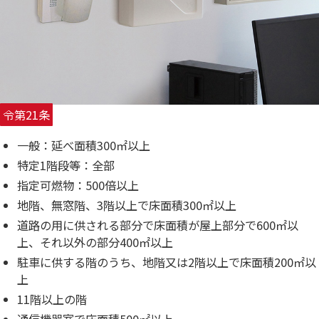
令第21条
一般：延べ面積300㎡以上
特定1階段等：全部
指定可燃物：500倍以上
地階、無窓階、3階以上で床面積300㎡以上
道路の用に供される部分で床面積が屋上部分で600㎡以
上、それ以外の部分400㎡以上
駐車に供する階のうち、地階又は2階以上で床面積200㎡以
上
11階以上の階