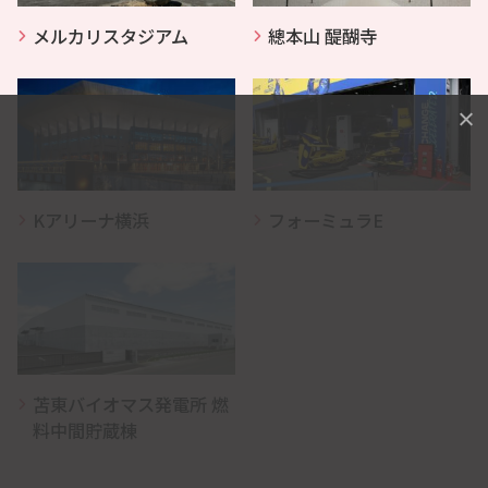
メルカリスタジアム
總本山 醍醐寺
Kアリーナ横浜
フォーミュラE
苫東バイオマス発電所 燃
料中間貯蔵棟