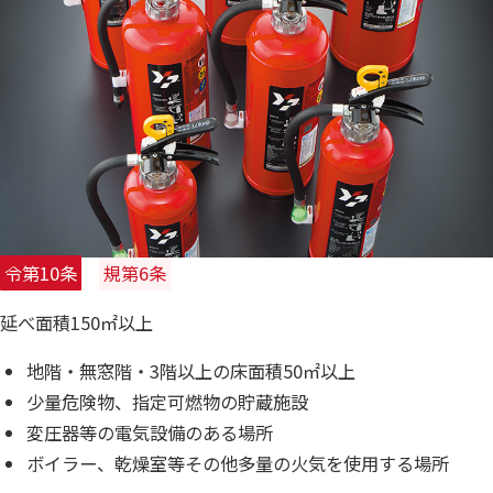
令第10条
規第6条
延べ面積150㎡以上
地階・無窓階・3階以上の床面積50㎡以上
少量危険物、指定可燃物の貯蔵施設
変圧器等の電気設備のある場所
ボイラー、乾燥室等その他多量の火気を使用する場所