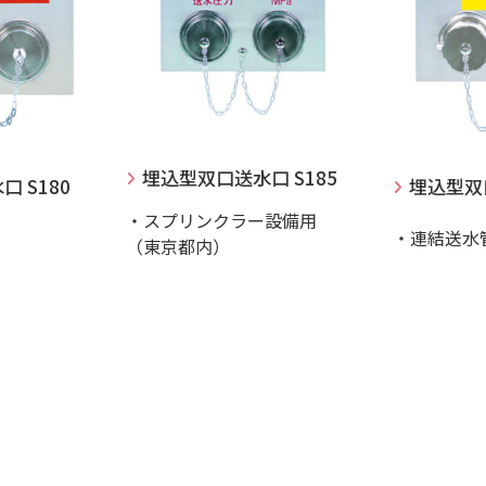
埋込型双口送水口 S185
 S180
埋込型双口
・スプリンクラー設備用
・連結送水
（東京都内）