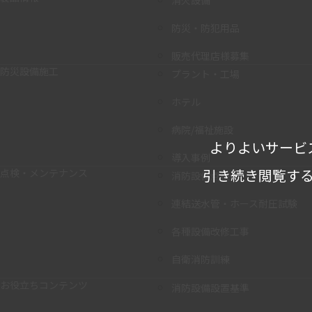
消火設備
防災・防犯用品
販売代理店様募集
防災設備施工
プラント・工場
ホテル
病院/福祉施設
よりよいサービ
導入事例
引き続き閲覧する
点検・メンテナンス
消防設備点検
連結送水管・ホース耐圧試験
各種設備改修工事
自衛消防訓練
お役立ちコンテンツ
消防設備設置基準