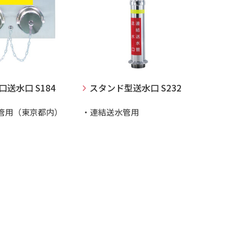
送水口 S184
スタンド型送水口 S232
管用（東京都内）
・連結送水管用