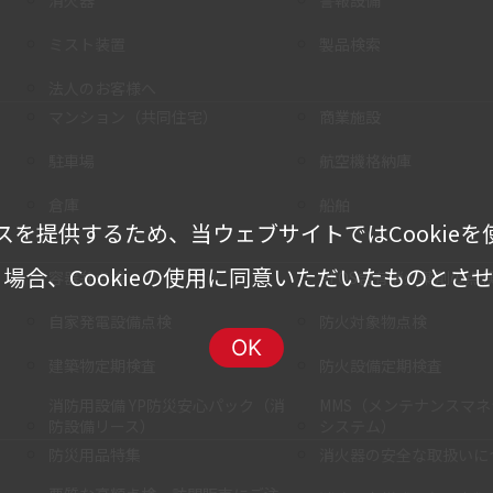
消火器
警報設備
ミスト装置
製品検索
法人のお客様へ
マンション（共同住宅）
商業施設
駐車場
航空機格納庫
倉庫
船舶
スを提供するため、当ウェブサイトではCookieを
場合、Cookieの使用に同意いただいたものとさ
容器弁点検
PFOS含有消火薬剤の点
自家発電設備点検
防火対象物点検
OK
建築物定期検査
防火設備定期検査
消防用設備 YP防災安心パック（消
MMS（メンテナンスマ
防設備リース）
システム）
防災用品特集
消火器の安全な取扱いに