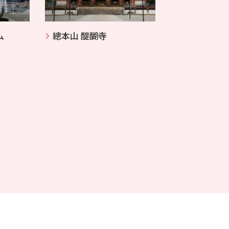
ム
總本山 醍醐寺