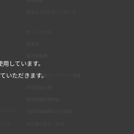
避難設備
製品カタログダウンロード
オフィスビル
飲食店
風力発電機
使用しています。
せていただきます。
検・交換
泡消火薬剤サンプリング検査
防災管理点検
建築設備定期検査
ネジメント
消防用設備等の劣化診断
ついて
消火器の処分・回収