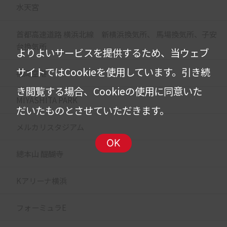
水天宮
首都高速道路 横浜北線 新横浜換気所、 馬場換気所、子安
台換気所
よりよいサービスを提供するため、当ウェブ
サイトではCookieを使用しています。
引き続
福岡空港
き閲覧する場合、Cookieの使用に同意いた
MIYASHITA PARK
だいたものとさせていただきます。
メルカリスタジアム
OK
總本山 醍醐寺
Kアリーナ横浜
フォーミュラE