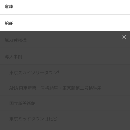
倉庫
船舶
風力発電機
導入事例
東京スカイツリータウン®
ANA 東京新第一号格納庫・東京新第二号格納庫
国立新美術館
東京ミッドタウン日比谷