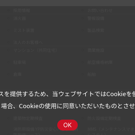
採用情報
お問い合わせ
消火器
警報設備
ミスト装置
製品検索
法人のお客様へ
マンション（共同住宅）
商業施設
駐車場
航空機格納庫
倉庫
船舶
スを提供するため、当ウェブサイトではCookieを
容器弁点検
PFOS含有消火薬剤の点
場合、Cookieの使用に同意いただいたものとさ
自家発電設備点検
防火対象物点検
建築物定期検査
防火設備定期検査
OK
消防用設備 YP防災安心パック（消
MMS（メンテナンスマ
防設備リース）
システム）