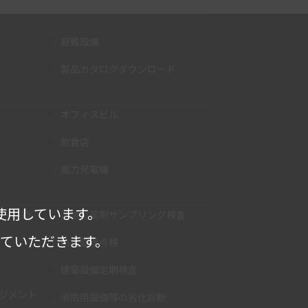
避難設備
製品カタログダウンロード
オフィスビル
飲食店
風力発電機
使用しています。
検・交換
泡消火薬剤サンプリング検査
せていただきます。
防災管理点検
建築設備定期検査
ネジメント
消防用設備等の劣化診断