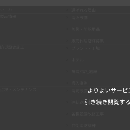
ホーム
選ばれる理由
製品情報
消火設備
防災・防犯用品
販売代理店様募集
防災設備施工
プラント・工場
ホテル
病院/福祉施設
導入事例
よりよいサービ
点検・メンテナンス
消防設備点検
引き続き閲覧する
連結送水管・ホース耐圧試験
各種設備改修工事
自衛消防訓練