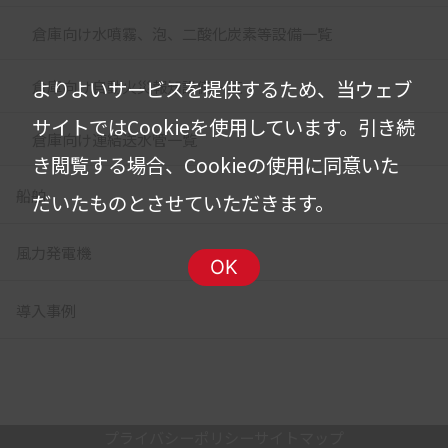
倉庫向け水噴霧、泡、二酸化炭素等設備一覧
よりよいサービスを提供するため、当ウェブ
倉庫向け自動火災報知設備一覧
サイトではCookieを使用しています。
引き続
倉庫向け連結送水管一覧
き閲覧する場合、Cookieの使用に同意いた
船舶
だいたものとさせていただきます。
風力発電機
OK
導入事例
プライバシーポリシー
サイトマップ