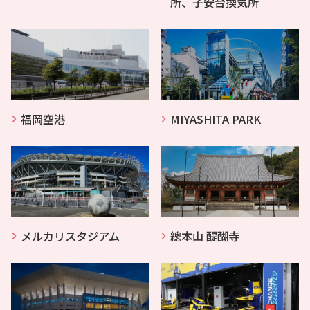
所、子安台換気所
福岡空港
MIYASHITA PARK
メルカリスタジアム
總本山 醍醐寺