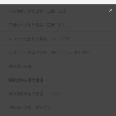
不活性ガス消火設備 二酸化炭素
不活性ガス消火設備 窒素（N2）
ハロゲン化物消火設備 ハロン1301
ハロゲン化物消火設備 HFC-227ea（FM-200）
粉末消火設備
移動式粉末消火設備
厨房用自動消火装置 エスピオ
自動消火装置 エイブル