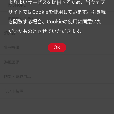
よりよいサービスを提供するため、当ウェブ
K/SMOKE
サイトではCookieを使用しています。
引き続
船舶用システム
き閲覧する場合、Cookieの使用に同意いた
だいたものとさせていただきます。
消火器
警報設備
OK
避難設備
防災・防犯用品
ミスト装置