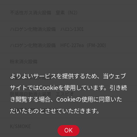
不活性ガス消火設備 窒素（N2）
ハロゲン化物消火設備 ハロン1301
ハロゲン化物消火設備 HFC-227ea（FM-200）
粉末消火設備
よりよいサービスを提供するため、当ウェブ
移動式粉末消火設備
サイトではCookieを使用しています。
引き続
厨房用自動消火装置 エスピオ
き閲覧する場合、Cookieの使用に同意いた
だいたものとさせていただきます。
自動消火装置 エイブル
K/SMOKE
OK