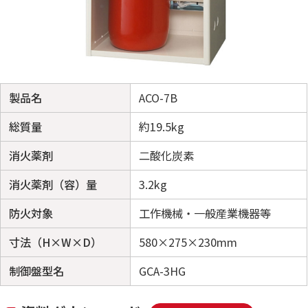
製品名
ACO-7B
総質量
約19.5kg
消火薬剤
二酸化炭素
消火薬剤（容）量
3.2kg
防火対象
工作機械・一般産業機器等
寸法（H×W×D）
580×275×230mm
制御盤型名
GCA-3HG