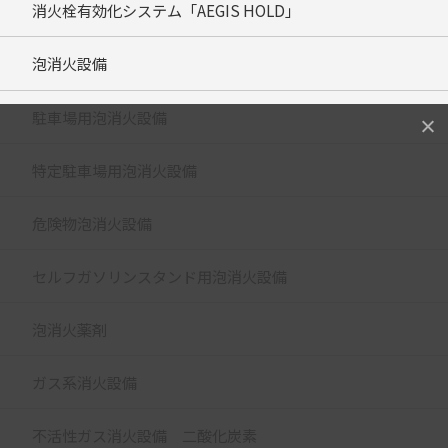
消火栓有効化システム「AEGIS HOLD」
泡消火設備
駐車場用泡消火設備
特定駐車場用泡消火設備
危険物泡消火設備
セルフガソリンスタンド用泡消火設備
泡消火薬剤
ガス系消火設備
不活性ガス消火設備 二酸化炭素