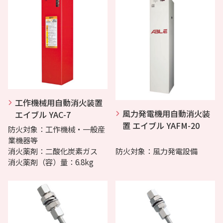
工作機械用自動消火装置
風力発電機用自動消火装
エイブル YAC-7
置 エイブル YAFM-20
防火対象：工作機械・一般産
業機器等
消火薬剤：二酸化炭素ガス
防火対象：風力発電設備
消火薬剤（容）量：6.8kg