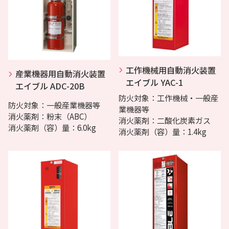
工作機械用自動消火装置
産業機器用自動消火装置
エイブル YAC-1
エイブル ADC-20B
防火対象：工作機械・一般産
防火対象：一般産業機器等
業機器等
消火薬剤：粉末（ABC）
消火薬剤：二酸化炭素ガス
消火薬剤（容）量：6.0kg
消火薬剤（容）量：1.4kg