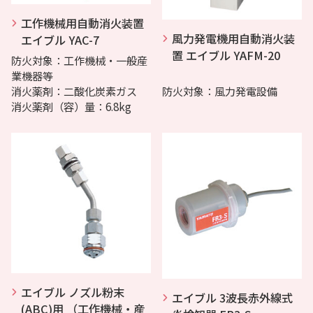
工作機械用自動消火装置
風力発電機用自動消火装
エイブル YAC-7
置 エイブル YAFM-20
防火対象：工作機械・一般産
業機器等
消火薬剤：二酸化炭素ガス
防火対象：風力発電設備
消火薬剤（容）量：6.8kg
エイブル ノズル粉末
エイブル 3波長赤外線式
(ABC)用 （工作機械・産