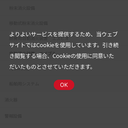
粉末消火設備
移動式粉末消火設備
よりよいサービスを提供するため、当ウェブ
厨房用自動消火装置 エスピオ
サイトではCookieを使用しています。
引き続
自動消火装置 エイブル
き閲覧する場合、Cookieの使用に同意いた
だいたものとさせていただきます。
K/SMOKE
船舶用システム
OK
消火器
警報設備