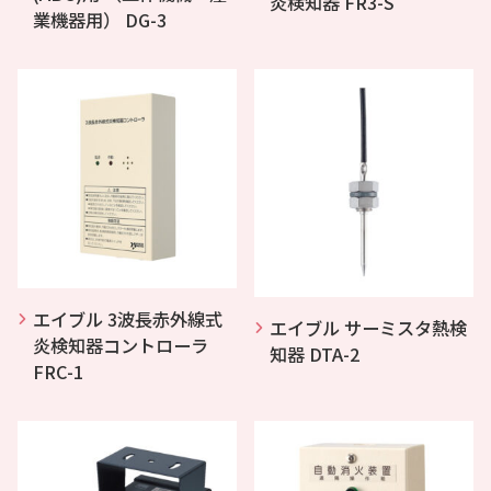
炎検知器 FR3-S
業機器用） DG-3
エイブル 3波長赤外線式
エイブル サーミスタ熱検
炎検知器コントローラ
知器 DTA-2
FRC-1