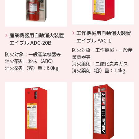
工作機械用自動消火装置
産業機器用自動消火装置
エイブル YAC-1
エイブル ADC-20B
防火対象：工作機械・一般産
防火対象：一般産業機器等
業機器等
消火薬剤：粉末（ABC）
消火薬剤：二酸化炭素ガス
消火薬剤（容）量：6.0kg
消火薬剤（容）量：1.4kg