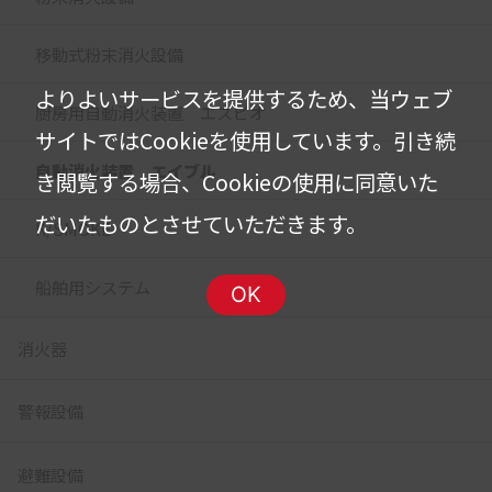
移動式粉末消火設備
よりよいサービスを提供するため、当ウェブ
厨房用自動消火装置 エスピオ
サイトではCookieを使用しています。
引き続
自動消火装置 エイブル
き閲覧する場合、Cookieの使用に同意いた
だいたものとさせていただきます。
K/SMOKE
船舶用システム
OK
消火器
警報設備
避難設備