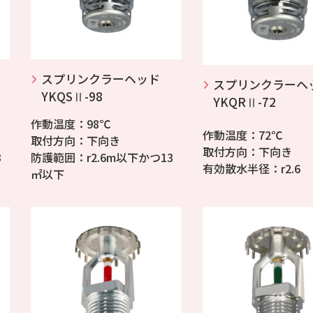
スプリンクラーヘッド
スプリンクラーヘ
YKQSⅡ-98
YKQRⅡ-72
作動温度：98℃
作動温度：72℃
取付方向：下向き
取付方向：下向き
3
防護範囲：r2.6m以下かつ13
有効散水半径：r2.6
㎡以下