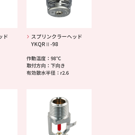
ッド
スプリンクラーヘッド
YKQRⅡ-98
作動温度：98℃
取付方向：下向き
有効散水半径：r2.6