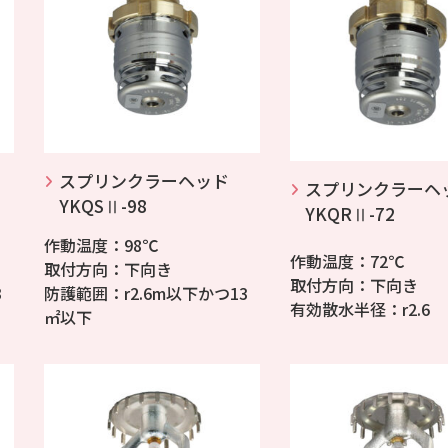
スプリンクラーヘッド
スプリンクラーヘ
YKQSⅡ-98
YKQRⅡ-72
作動温度：98℃
作動温度：72℃
取付方向：下向き
取付方向：下向き
3
防護範囲：r2.6m以下かつ13
有効散水半径：r2.6
㎡以下