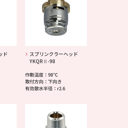
ッド
スプリンクラーヘッド
YKQRⅡ-98
作動温度：98℃
取付方向：下向き
有効散水半径：r2.6