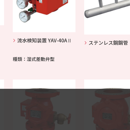
流水検知装置 YAV-40AⅡ
ステンレス鋼鋼管
種類：湿式差動弁型