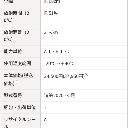
全幅
約18cm
放射時間（2
約51秒
0℃）
放射距離（2
3～5m
0℃）
能力単位
A-1・B-1・C
使用温度範囲
-20℃～＋40℃
本体価格(税込
※
34,500円(37,950円)
※
価格)
型式番号
消第2020～5号
梱包・出荷単位
1
リサイクルシー
A
ル