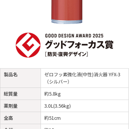
製品名
ゼロフッ素強化液(中性)消火器 YFX-3
（シルバー）
総質量
約5.8kg
薬剤量
3.0L(3.56kg)
全高
約51cm