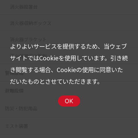
消火器設置台
消火器収納ボックス
消火器ブラケット
よりよいサービスを提供するため、当ウェブ
消火器用消火薬剤
サイトではCookieを使用しています。
引き続
き閲覧する場合、Cookieの使用に同意いた
警報設備
だいたものとさせていただきます。
避難設備
OK
防災・防犯用品
ミスト装置