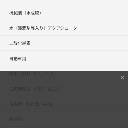
機械泡（水成膜）
水（浸潤剤等入り）アクアシューター
二酸化炭素
自動車用
粉末（KU）モネックス
住宅用粉末（ABC）蓄圧式
住宅用 強化液（中性）
船舶用