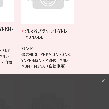
NKM-
消火器ブラケットYNL-
M3NX-BL
バンド
・3NX／
適応器種：YNKM-3N・3NX／
YNL-
YNPF-M3N・M3NX／YNL-
用・自動
M3N・M3NX（自動車用）