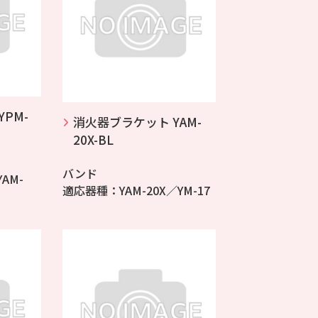
PM-
消火器ブラケット YAM-
20X-BL
バンド
AM-
適応器種：YAM-20X／YM-17