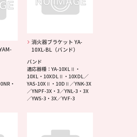
消火器ブラケット YA-
AM-
10XL-BL（バンド）
バンド
適応器種：YA-10XLⅡ・
10XL・10XDLⅡ・10XDL／
10NR・
YAS-10XⅡ・10DⅡ／YNK-3X
／YNPF-3X・3／YNL-3・3X
／YWS-3・3X／YVF-3