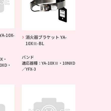
-10X-
消火器ブラケット YA-
10XⅢ-BL
バンド
NX・
適応器種：YA-10XⅢ・10NXD
0XD・
／YFX-3