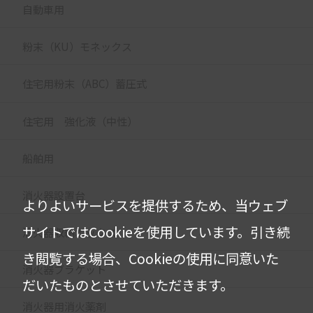
自動車用
粉末（KU）モネックス
住宅用粉末（ABC）蓄圧式
住宅用 強化液（中性）
船舶用
消火器設置台
よりよいサービスを提供するため、当ウェブ
サイトではCookieを使用しています。
引き続
消火器収納ボックス
き閲覧する場合、Cookieの使用に同意いた
消火器ブラケット
だいたものとさせていただきます。
消火器用消火薬剤