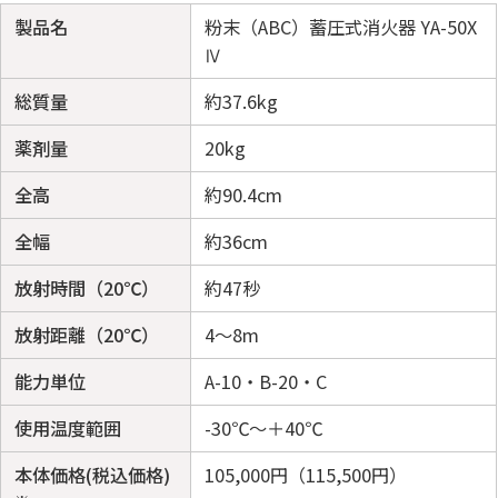
製品名
粉末（ABC）蓄圧式消火器 YA-50X
Ⅳ
総質量
約37.6kg
薬剤量
20kg
全高
約90.4cm
全幅
約36cm
放射時間（20℃）
約47秒
放射距離（20℃）
4～8m
能力単位
A-10・B-20・C
使用温度範囲
-30℃～＋40℃
本体価格(税込価格)
105,000円（115,500円）