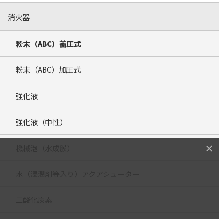
消火器
粉末（ABC）蓄圧式
粉末（ABC）加圧式
強化液
強化液（中性）
機械泡（水成膜）
水（浸潤剤等入り）アクアシューター
二酸化炭素