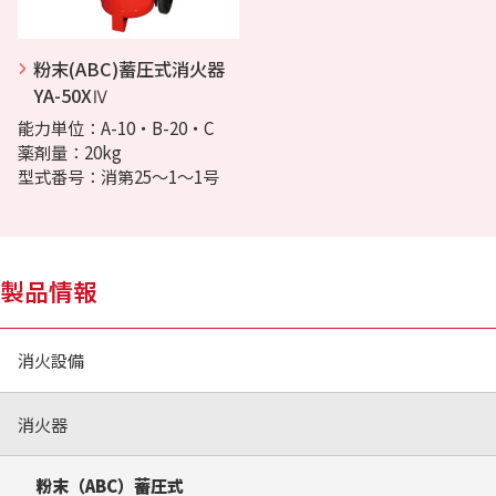
粉末(ABC)蓄圧式消火器
YA-50XⅣ
能力単位：A-10・B-20・C
薬剤量：20kg
型式番号：消第25～1～1号
製品情報
消火設備
消火器
粉末（ABC）蓄圧式