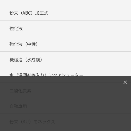
粉末（ABC）加圧式
強化液
強化液（中性）
機械泡（水成膜）
水（浸潤剤等入り）アクアシューター
二酸化炭素
自動車用
粉末（KU）モネックス