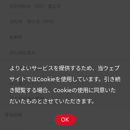
住宅用粉末（ABC）蓄圧式
住宅用 強化液（中性）
船舶用
消火器設置台
よりよいサービスを提供するため、当ウェブ
消火器収納ボックス
サイトではCookieを使用しています。
引き続
消火器ブラケット
き閲覧する場合、Cookieの使用に同意いた
消火器用消火薬剤
だいたものとさせていただきます。
警報設備
OK