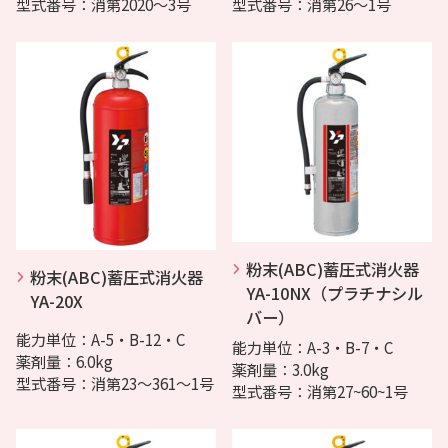
型式番号：消第2020～3号
型式番号：消第26～1号
粉末(ABC)蓄圧式消火器
粉末(ABC)蓄圧式消火器
YA-10NX（プラチナシル
YA-20X
バー）
能力単位：A-5・B-12・C
能力単位：A-3・B-7・C
薬剤量：6.0kg
薬剤量：3.0kg
型式番号：消第23～361～1号
型式番号：消第27~60~1号