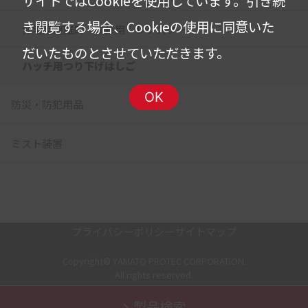
サイトではCookieを使用しています。
引き続
き閲覧する場合、Cookieの使用に同意いた
非常用避難口 改修用 レクスター
だいたものとさせていただきます。
ハッチ用つり下げはしご
OK
防災・防犯用品
ミスト装置
プライバシーポリシー
サイトマップ
Copyright© YAMATO PROTEC CORPORATION.
All rights reserved.
製品検索