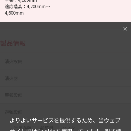
適応階高：4,200mm〜
4,600mm
製品情報
消火設備
消火器
警報設備
避難設備
よりよいサービスを提供するため、当ウェブ
非常用避難口 新築用 レクスター