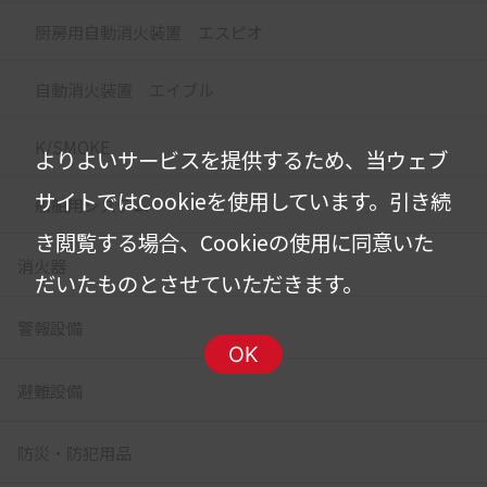
厨房用自動消火装置 エスピオ
自動消火装置 エイブル
K/SMOKE
よりよいサービスを提供するため、当ウェブ
サイトではCookieを使用しています。
引き続
船舶用システム
き閲覧する場合、Cookieの使用に同意いた
消火器
だいたものとさせていただきます。
警報設備
OK
避難設備
防災・防犯用品