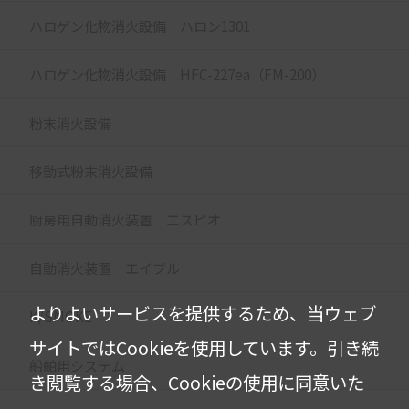
ハロゲン化物消火設備 ハロン1301
ハロゲン化物消火設備 HFC-227ea（FM-200）
粉末消火設備
移動式粉末消火設備
厨房用自動消火装置 エスピオ
自動消火装置 エイブル
よりよいサービスを提供するため、当ウェブ
K/SMOKE
サイトではCookieを使用しています。
引き続
船舶用システム
き閲覧する場合、Cookieの使用に同意いた