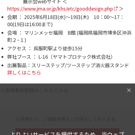
展示会webサイト ＜
https://www.jma.or.jp/khs/etc/gooddesign.php
＞
会期 ： 2025年6月18日(水)～19日(木) 10：00～17：
00(19日は16:00まで)
会場 ： マリンメッセ福岡 B館 (福岡県福岡市博多区沖浜
町２−１)
アクセス ： 呉服町駅より徒歩15分
弊社ブース ： L-16（ヤマトプロテック株式会社）
出展製品：スリーステップ/ツーステップ消火器スタンド
詳しくはこちら
※来場事前登録は
こちら
から
お見積もり、ご提案依頼などお待ちしております。
よりよいサービスを提供するため、当ウェブ