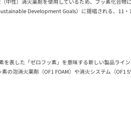
液（中性）消火薬剤を使用しているため、フッ素化合物
ainable Development Goals）に提唱される
フッ素を表した「ゼロフッ素」を意味する新しい製品ライ
ッ素の泡消火薬剤（OF1 FOAM）や消火システム（OF1