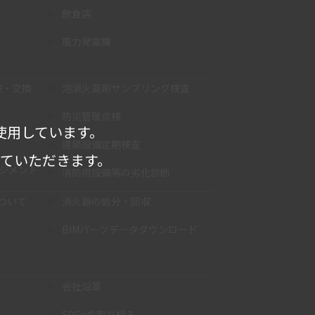
飲食店
風力発電機
検・交換
泡消火薬剤サンプリング検査
防災管理点検
使用しています。
建築設備定期検査
せていただきます。
ネジメント
消防用設備等の劣化診断
ついて
消火器の処分・回収
BIMパーツデータダウンロード
会社沿革
SDGsの取り組み