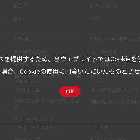
駐車場
航空機格納庫
倉庫
船舶
容器弁点検
PFOS含有消火薬剤の点
自家発電設備点検
防火対象物点検
スを提供するため、当ウェブサイトではCookieを
建築物定期検査
防火設備定期検査
場合、Cookieの使用に同意いただいたものとさ
消防用設備 YP防災安心パック（消
MMS（メンテナンスマ
防設備リース）
システム）
防災用品特集
消火器の安全な取扱いに
OK
悪質な高額点検・訪問販売にご注
消防届出様式と必要書類
意
代理店専用ECサイト
コーポレートスローガン
会社概要
関連会社一覧
環境への取り組み