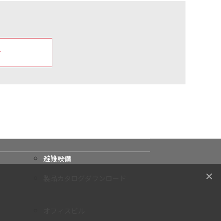
せ
避難設備
製品カタログダウンロード
オフィスビル