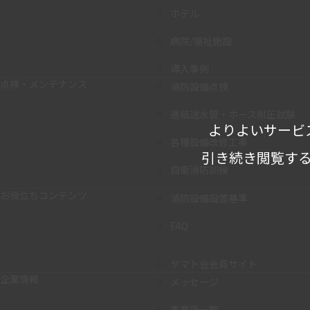
ホテル
病院/福祉施設
導入事例
点検・メンテナンス
消防設備点検
連結送水管・ホース耐圧試験
よりよいサービ
各種設備改修工事
引き続き閲覧する
自衛消防訓練
お役立ちコンテンツ
消防設備設置基準
FAQ
ヤマト会会員サイト
企業情報
メッセージ
事業所一覧