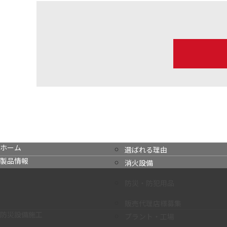
ホーム
選ばれる理由
製品情報
消火設備
防災・防犯用品
販売代理店様募集
防災設備施工
プラント・工場