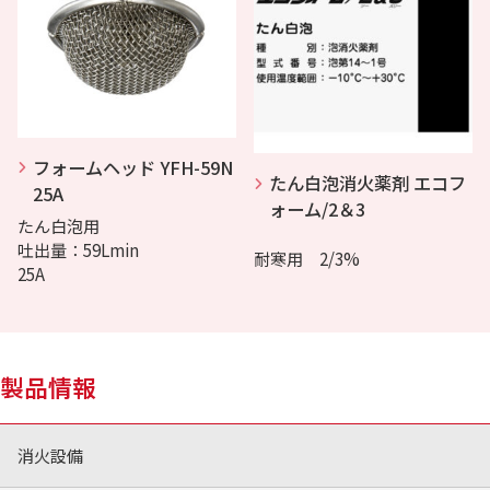
フォームヘッド YFH-59N
たん白泡消火薬剤 エコフ
25A
ォーム/2＆3
たん白泡用
吐出量：59Lmin
耐寒用 2/3%
25A
製品情報
消火設備