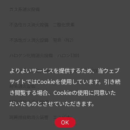
ガス系消火設備
不活性ガス消火設備 二酸化炭素
不活性ガス消火設備 窒素（N2）
ハロゲン化物消火設備 ハロン1301
よりよいサービスを提供するため、当ウェブ
ハロゲン化物消火設備 HFC-227ea（FM-200）
サイトではCookieを使用しています。
引き続
粉末消火設備
き閲覧する場合、Cookieの使用に同意いた
移動式粉末消火設備
だいたものとさせていただきます。
厨房用自動消火装置 エスピオ
OK