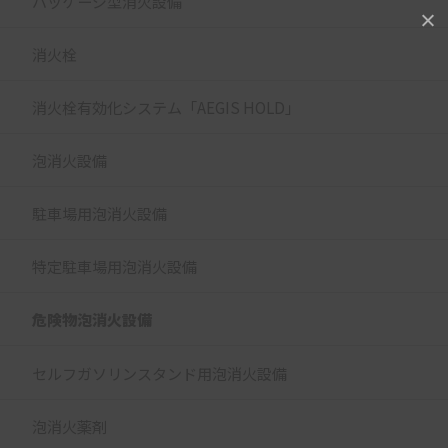
パッケージ型消火設備
消火栓
消火栓有効化システム「AEGIS HOLD」
泡消火設備
駐車場用泡消火設備
特定駐車場用泡消火設備
危険物泡消火設備
セルフガソリンスタンド用泡消火設備
泡消火薬剤