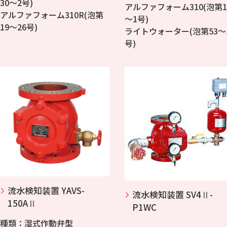
30～2号)
アルファフォーム310(泡第1
アルファフォーム310R(泡第
～1号)
19～26号)
ライトウォーター(泡第53～
号)
流水検知装置 YAVS-
流水検知装置 SV4Ⅱ-
150AⅡ
P1WC
種類：湿式作動弁型