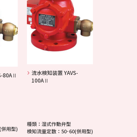
流水検知装置 YAVS-
-80AⅡ
100AⅡ
種類：湿式作動弁型
(併用型)
検知流量定数：50･60(併用型)