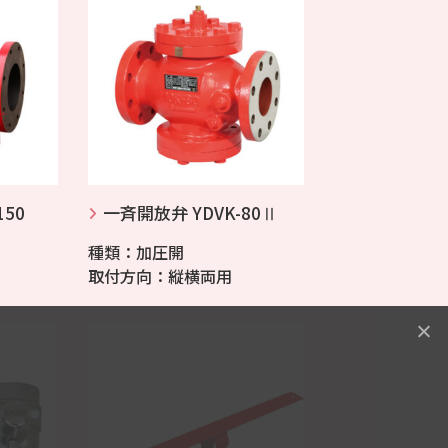
150
一斉開放弁 YDVK-80Ⅱ
種類：加圧開
取付方向：縦横両用