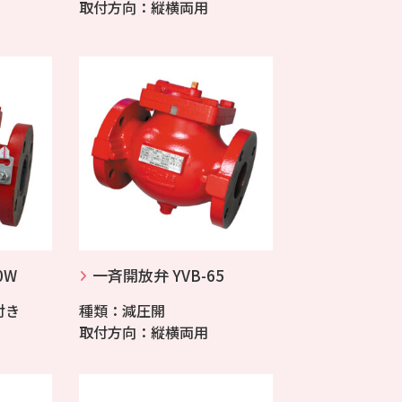
取付方向：縦横両用
0W
一斉開放弁 YVB-65
付き
種類：減圧開
取付方向：縦横両用