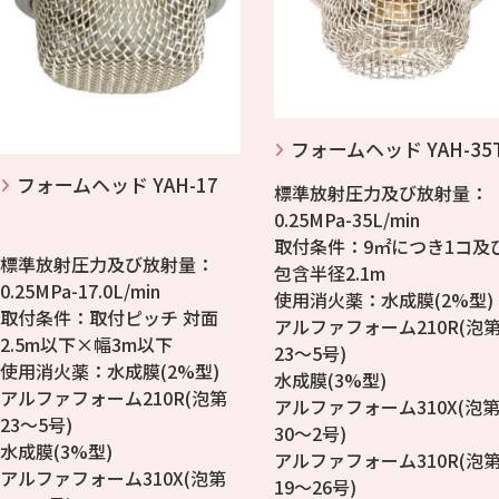
フォームヘッド YAH-35
フォームヘッド YAH-17
標準放射圧力及び放射量：
0.25MPa-35L/min
取付条件：9㎡につき1コ及
標準放射圧力及び放射量：
包含半径2.1m
0.25MPa-17.0L/min
使用消火薬：水成膜(2%型)
取付条件：取付ピッチ 対面
アルファフォーム210R(泡
2.5m以下×幅3m以下
23～5号)
使用消火薬：水成膜(2%型)
水成膜(3%型)
アルファフォーム210R(泡第
アルファフォーム310X(泡
23～5号)
30～2号)
水成膜(3%型)
アルファフォーム310R(泡
アルファフォーム310X(泡第
19～26号)