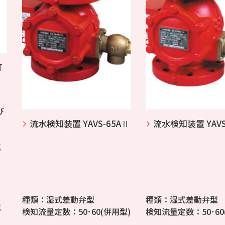
T
び
流水検知装置 YAVS-65AⅡ
流水検知装置 YAVS
第
第
種類：湿式差動弁型
種類：湿式差動弁型
第
検知流量定数：50･60(併用型)
検知流量定数：50･60