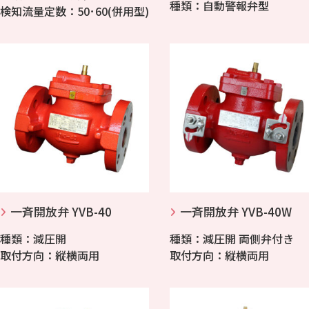
種類：自動警報弁型
検知流量定数：50･60(併用型)
一斉開放弁 YVB-40
一斉開放弁 YVB-40W
種類：減圧開
種類：減圧開 両側弁付き
取付方向：縦横両用
取付方向：縦横両用