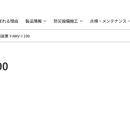
ばれる理由
製品情報
防災設備施工
点検・メンテナンス
置 Y-NKVⅡ100
00